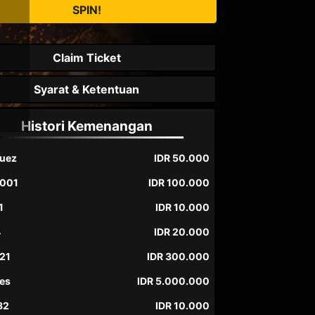
SPIN!
Claim Ticket
Syarat & Ketentuan
Histori Kemenangan
uez
IDR 50.000
*001
IDR 100.000
1
IDR 10.000
4
IDR 20.000
21
IDR 300.000
es
IDR 5.000.000
82
IDR 10.000